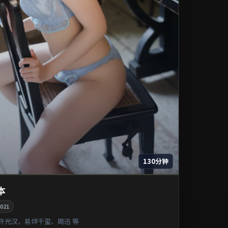
130分钟
本
021
许光汉、易烊千玺、周迅 等