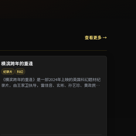
查看更多 →
横滨跨年的重逢
纪录片
科幻
《横滨跨年的重逢》是一部2024年上映的英国科幻题材纪
录片，由王家卫执导，雷佳音、玄彬、孙艺珍、黄政民等
参演。剧情借纪录片式口吻还原一段被遗忘的...