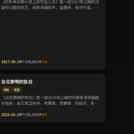
《红叶季京都小径上的写生少女》是一部2017年上映的法
国科幻题材综艺，由新海诚执导，金惠秀、易烊千玺、张
曼玉等参演。剧情用喜剧外壳包裹关于阶层与...
2017-08-24
109,052
7.6
台北黎明的告白
电影
家庭
《台北黎明的告白》是一部2023年上映的中国香港家庭题
材电影，由王家卫执导，宋康昊、贾静雯、阮经天、易烊
千玺等参演。剧情以都市迁徙为背景刻画人与...
2023-03-24
105,550
6.5