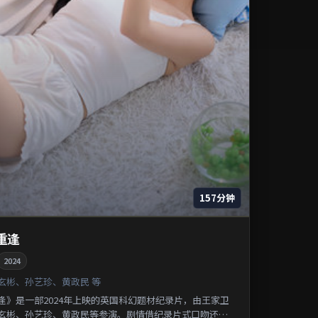
157分钟
重逢
2024
玄彬、孙艺珍、黄政民 等
逢》是一部2024年上映的英国科幻题材纪录片，由王家卫
玄彬、孙艺珍、黄政民等参演。剧情借纪录片式口吻还原