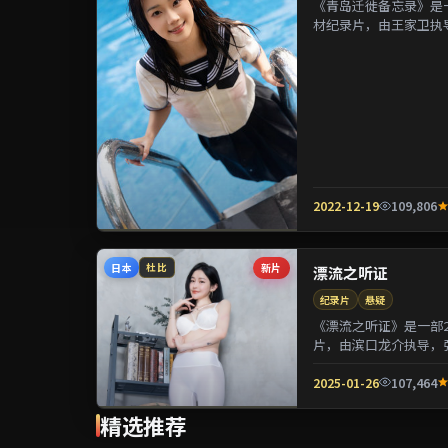
《青岛迁徙备忘录》是一
材纪录片，由王家卫执
镁等参演。剧情在制度与
2022-12-19
109,806
日本
新片
杜比
漂流之听证
纪录片
悬疑
《漂流之听证》是一部2
片，由滨口龙介执导，
用喜剧外壳包裹关于阶层
2025-01-26
107,464
精选推荐