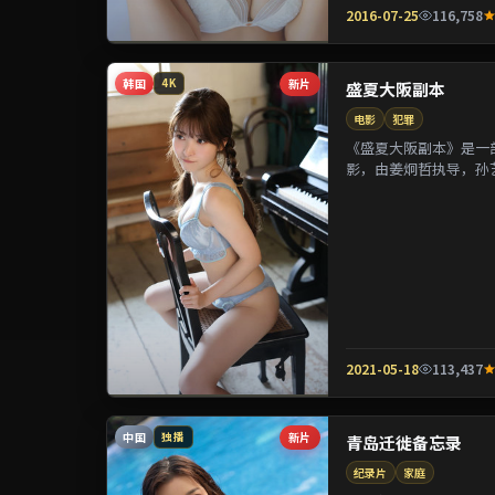
2016-07-25
116,758
韩国
新片
4K
盛夏大阪副本
电影
犯罪
《盛夏大阪副本》是一部
影，由姜炯哲执导，孙
参演。剧情通过偶然相遇
2021-05-18
113,437
中国
新片
独播
青岛迁徙备忘录
纪录片
家庭