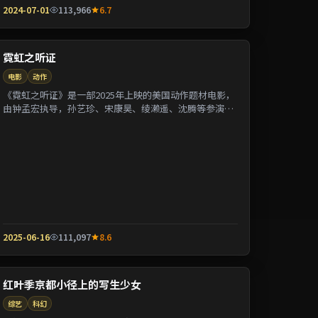
2024-07-01
113,966
6.7
霓虹之听证
电影
动作
《霓虹之听证》是一部2025年上映的美国动作题材电影，
由钟孟宏执导，孙艺珍、宋康昊、绫濑遥、沈腾等参演。
剧情围绕一桩陈年悬案与家族秘密双线并进；...
2025-06-16
111,097
8.6
红叶季京都小径上的写生少女
综艺
科幻