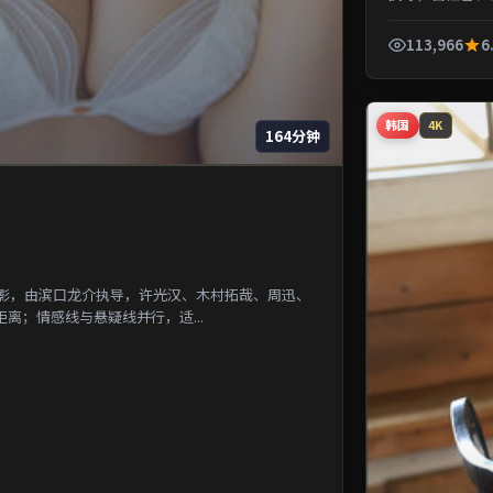
一段被遗忘的城市
113,966
6
韩国
4K
164分钟
电影，由滨口龙介执导，许光汉、木村拓哉、周迅、
离；情感线与悬疑线并行，适...