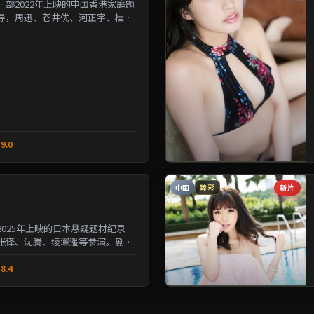
部2022年上映的中国香港家庭题
导，周迅、苍井优、河正宇、桂纶
人性的夹缝中寻求微...
9.0
中国
新片
臻彩
025年上映的日本悬疑题材纪录
张译、沈腾、绫濑遥等参演。剧情
与选择的沉重命题；情...
8.4