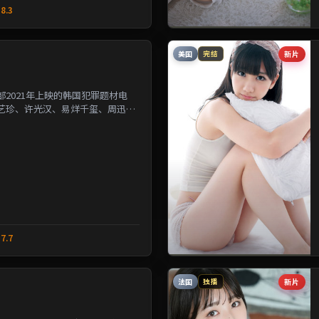
8.3
美国
新片
完结
2021年上映的韩国犯罪题材电
艺珍、许光汉、易烊千玺、周迅等
改写几位主角的人生轨...
7.7
法国
新片
独播